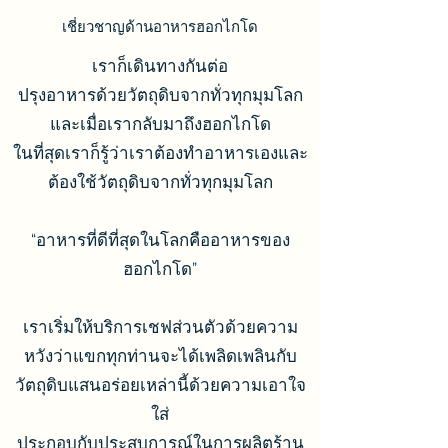
เชี่ยวชาญด้านอาหารฮอกไกโด
เราก็เดินทางกันต่อ
ปรุงอาหารด้วยวัตถุดิบจากทั่วทุกมุมโลก
และเมื่อเรากลับมาถึงฮอกไกโด
ในที่สุดเราก็รู้ว่าเราต้องทำอาหารเองและ
ต้องใช้วัตถุดิบจากทั่วทุกมุมโลก
“อาหารที่ดีที่สุดในโลกคืออาหารของ
ฮอกไกโด”
เราเริ่มให้บริการเชฟส่วนตัวด้วยความ
หวังว่าแขกทุกท่านจะได้เพลิดเพลินกับ
วัตถุดิบแสนอร่อยเหล่านี้ด้วยความเอาใจ
ใส่
ประกอบกับประสบการณ์ในการผลิตร้าน