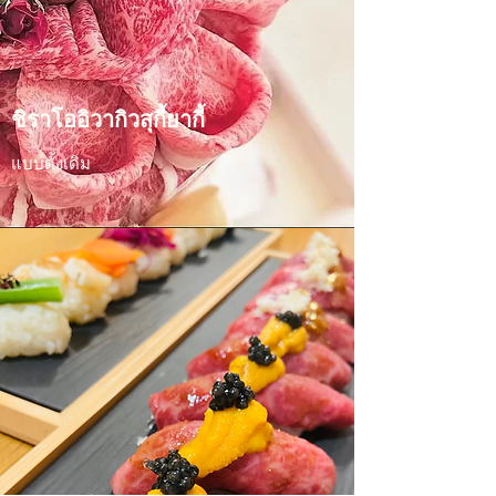
ชิราโออิวากิวสุกี้ยากี้
แบบดั้งเดิม